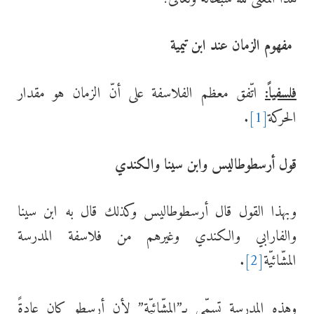
مفهوم الزمان عند ابن تيمية
فلسفياً:
اتّفق معظم الفلاسفة على أنّ الزمان هو مقدار
الحركة
[1]
.
قول أرسطوطاليس وابن سينا والكندي
وبهذا القول قال أرسطوطاليس وكذلك قال به ابن سينا
والفارابي والكندي وغيرهم من فلاسفة المدرسة
المشّائيّة
[2]
.
وهذه المدرسة تسمّى بـ”المشّائيّة” لأن أرسطو كان عادةً