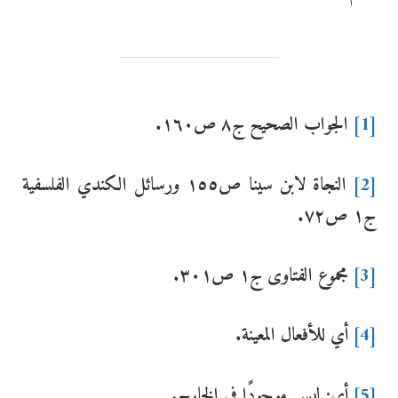
[1]
الجواب الصحيح ج٨ ص١٦٠.
[2]
النجاة لابن سينا ص١٥٥ ورسائل الكندي الفلسفية
ج١ ص٧٢.
[3]
مجموع الفتاوى ج١ ص٣٠١.
[4]
أي للأفعال المعينة.
[5]
أي: ليس موجودًا في الخارج.